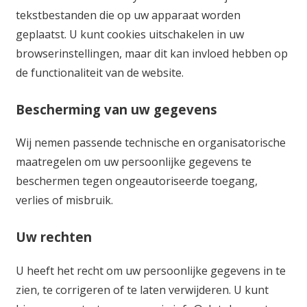
tekstbestanden die op uw apparaat worden
geplaatst. U kunt cookies uitschakelen in uw
browserinstellingen, maar dit kan invloed hebben op
de functionaliteit van de website.
Bescherming van uw gegevens
Wij nemen passende technische en organisatorische
maatregelen om uw persoonlijke gegevens te
beschermen tegen ongeautoriseerde toegang,
verlies of misbruik.
Uw rechten
U heeft het recht om uw persoonlijke gegevens in te
zien, te corrigeren of te laten verwijderen. U kunt