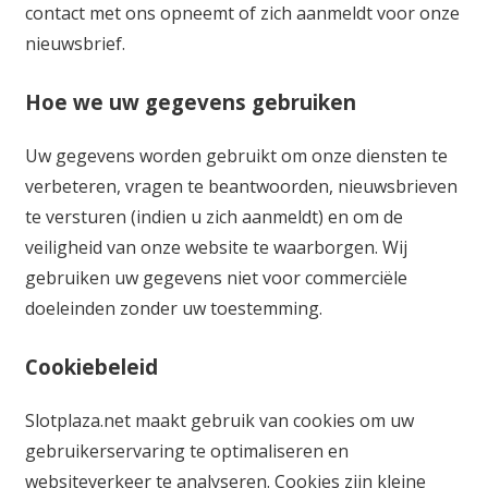
contact met ons opneemt of zich aanmeldt voor onze
nieuwsbrief.
Hoe we uw gegevens gebruiken
Uw gegevens worden gebruikt om onze diensten te
verbeteren, vragen te beantwoorden, nieuwsbrieven
te versturen (indien u zich aanmeldt) en om de
veiligheid van onze website te waarborgen. Wij
gebruiken uw gegevens niet voor commerciële
doeleinden zonder uw toestemming.
Cookiebeleid
Slotplaza.net maakt gebruik van cookies om uw
gebruikerservaring te optimaliseren en
websiteverkeer te analyseren. Cookies zijn kleine