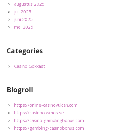
augustus 2025
juli 2025
juni 2025
mei 2025
Categories
Casino Gokkast
Blogroll
https://online-casinovulcan.com
https://casinocosmos.se
https://casino-gamblingbonus.com
https://gambling-casinobonus.com