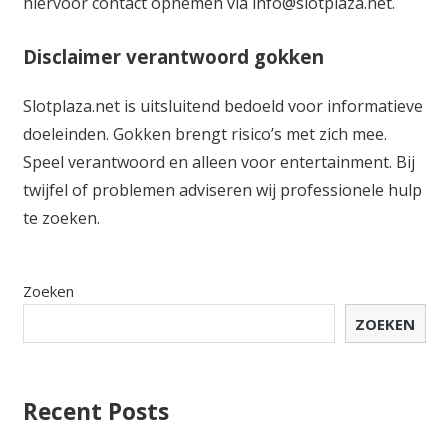
hiervoor contact opnemen via
info@slotplaza.net
.
Disclaimer verantwoord gokken
Slotplaza.net is uitsluitend bedoeld voor informatieve
doeleinden. Gokken brengt risico’s met zich mee.
Speel verantwoord en alleen voor entertainment. Bij
twijfel of problemen adviseren wij professionele hulp
te zoeken.
Zoeken
ZOEKEN
Recent Posts