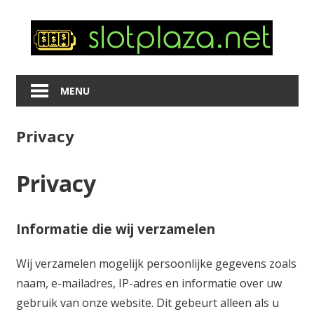
Skip
to
content
MENU
Privacy
Privacy
Informatie die wij verzamelen
Wij verzamelen mogelijk persoonlijke gegevens zoals
naam, e-mailadres, IP-adres en informatie over uw
gebruik van onze website. Dit gebeurt alleen als u