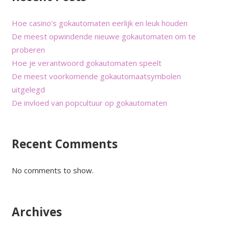
Hoe casino's gokautomaten eerlijk en leuk houden
De meest opwindende nieuwe gokautomaten om te
proberen
Hoe je verantwoord gokautomaten speelt
De meest voorkomende gokautomaatsymbolen
uitgelegd
De invloed van popcultuur op gokautomaten
Recent Comments
No comments to show.
Archives